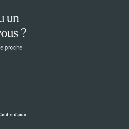
u un
vous ?
ue proche.
Centre d’aide