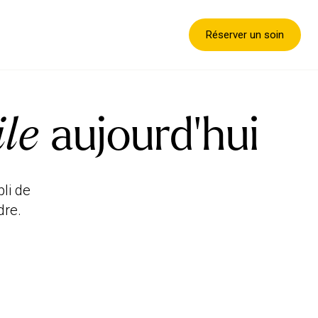
Réserver un soin
ile
aujourd’hui
li de