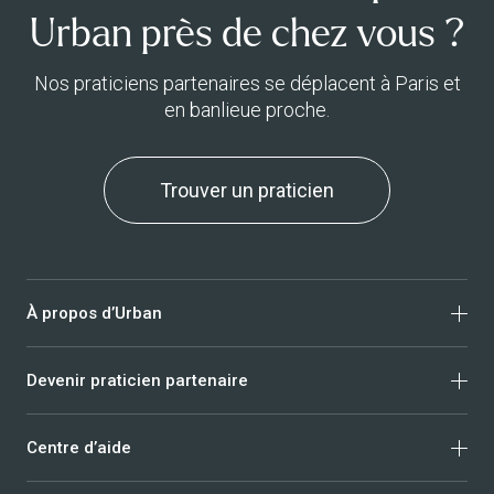
Urban près de chez vous ?
Nos praticiens partenaires se déplacent à Paris et
en banlieue proche.
Trouver un praticien
À propos d’Urban
Devenir praticien partenaire
Qui sommes-nous ?
Avis clients
Centre d’aide
Nous rejoindre
Massage
Trust & Safety
Ostéopathie