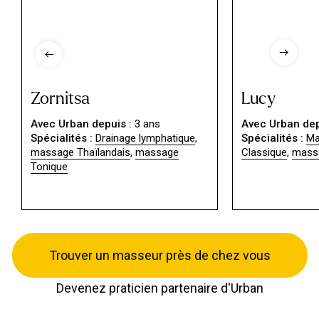
Zornitsa
Lucy
Avec Urban depuis :
3 ans
Avec Urban dep
Spécialités :
Drainage lymphatique
,
Spécialités :
Ma
massage Thaïlandais
,
massage
Classique
,
massa
Tonique
Trouver un masseur près de chez vous
Devenez praticien partenaire d'Urban