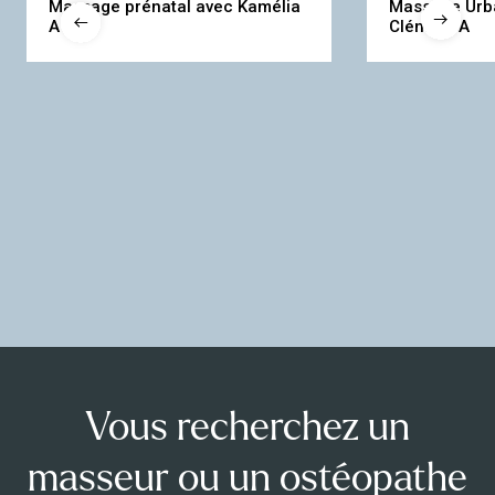
Massage prénatal avec Kamélia
Massage Urba
nature très au sérieux.
En savoir plus
A
Clément A
Vous recherchez un
masseur ou un ostéopathe